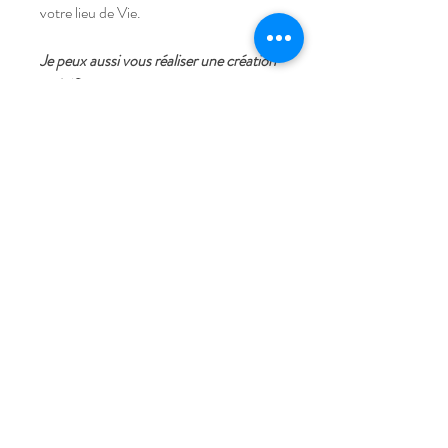
votre lieu de Vie.
Je peux aussi vous réaliser une création
spécifique :
Ces propositions sont les pièces les plus
demandées.
Je peux aussi répondre à vos besoins
spécifiques en créant un ensemble qui
correspondra à vos besoins personnels.
N'hésitez pas à me joindre et je
réaliserai votre projet.
Pourquoi suspendre des cristaux Feng-Shui
chez soi
Même si nous ne la voyons pas à l’œil
nu, l’énergie est une substance vivante
qui est vite consommée. L’énergie de